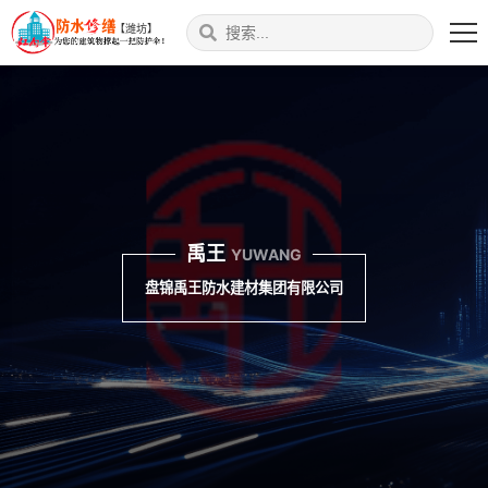
【潍坊】
禹王
YUWANG
盘锦禹王防水建材集团有限公司