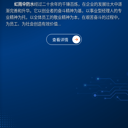
苏州虹雨伞建筑防水工程有限公司
苏州虹雨伞建筑防水工程有限公司
虹雨伞防水
经过二十余年的千锤百炼，在企业的发展壮大中逐
联系人：胡经理
渐完善和升华。它以创业者的奋斗精神为基，以事业型经理人的专
电话：0512-86883638
业精神为托，以全体员工的敬业精神为本，在艰苦奋斗的过程中，
手机：13402583895
为员工、为社会创造有效价值...
邮箱：herohsj@163.com
总部：苏州市姑苏区金门路214号东建大厦2012室
→
→
→
查看详情
查看详情
查看详情
→
查看详情
→
→
→
查看详情
查看详情
查看详情