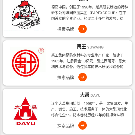
德高中国，创建于1998年，是集研发制造的特种
砂浆公司法国派丽集团（PAREXGROUP）在中
国设立的全资企业。经过二十多年的发展，德高
中国已成为中国特种砂浆行业的
→
探索品牌
禹王
YUWANG
禹王集团是防水材料的专业生产厂家，始建于
1985年，注册资金1.0亿元，引进西班牙、意大
利技术与设备。通过多年的技术研发和设备的不
断改造、升级，现已拥有12条改
→
探索品牌
大禹
DAYU
辽宁大禹集团始创于1998年，是一家集研发、生
产、销售、施工、技术服务于一体的大型现代化
综合性企业。防水卷材历经17年的拼搏奋斗和创
新，集团不断发展壮大，产
→
探索品牌