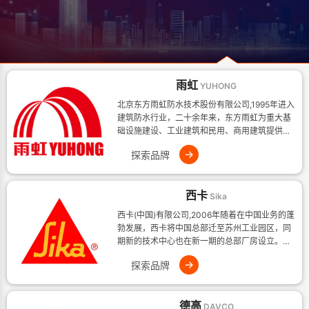
雨虹
YUHONG
北京东方雨虹防水技术股份有限公司,1995年进入
建筑防水行业，二十余年来，东方雨虹为重大基
础设施建设、工业建筑和民用、商用建筑提供高
品质、完备的防水系统解决方案，成为全球化的
→
探索品牌
防水系统
西卡
Sika
西卡(中国)有限公司,2006年随着在中国业务的蓬
勃发展，西卡将中国总部迁至苏州工业园区，同
期新的技术中心也在新一期的总部厂房设立。今
天，西卡中国拥有 10个生产工厂和遍布全
→
探索品牌
德高
DAVCO